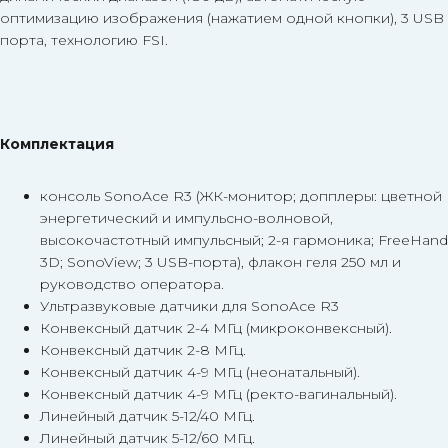
оптимизацию изображения (нажатием одной кнопки), 3 USB
порта, технологию FSI.
Комплектация
консоль SonoAce R3 (ЖК-монитор; допплеры: цветной
энергетический и импульсно-волновой,
высокочастотный импульсный; 2-я гармоника; FreeHand
3D; SonoView; 3 USB-порта), флакон геля 250 мл и
руководство оператора.
Ультразвуковые датчики для SonoAce R3
Конвексный датчик 2-4 МГц (микроконвексный).
Конвексный датчик 2-8 МГц.
Конвексный датчик 4-9 МГц (неонатальный).
Конвексный датчик 4-9 МГц (ректо-вагинальный).
Линейный датчик 5-12/40 МГц.
Линейный датчик 5-12/60 МГц.